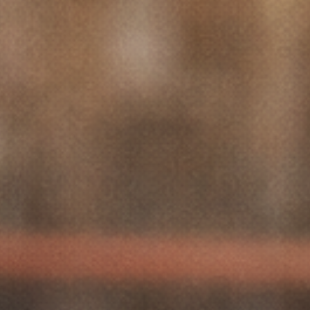
Spiele durchsuchen
Jetzt spielen
Live-Casino, Slots und Tischspiele
Playfina Casino bietet in jeder Kategorie große Vielfalt. Unsere Slot-
Bibliothek umfasst klassische 3-Walzen-Automaten, moderne 5-
Walzen-Video-Slots mit Bonusrunden, Megaways-Titel mit
Hunderttausenden Gewinnwegen und lebensverändernde
progressive Jackpots. Im Live-Casino betreuen professionelle Dealer
Blackjack, Roulette, Baccarat und Game-Shows wie Crazy Time und
Monopoly Live rund um die Uhr. Tischspiel-Fans finden Poker-,
Craps- und Spezialvarianten. Alle Spiele werden von eCOGRA und
GLI auf nachweislich faire Ergebnisse geprüft.
Alle Spiele ansehen
Neue Spiele diese Woche