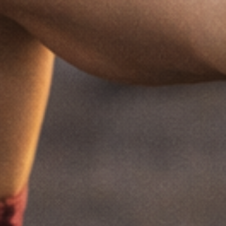
Alle 3.000+ Spiele ansehen →
Zahlungen, Sicherheit und Auszahlungen