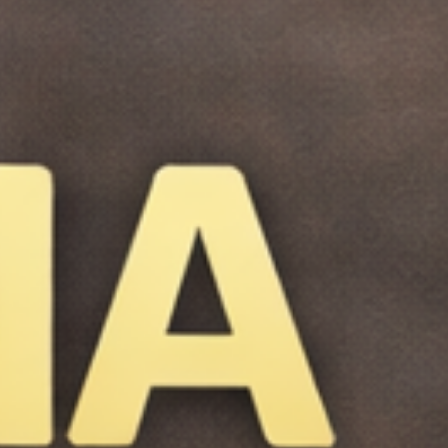
zu garantieren.
Navigation
App
APK
🎲 Casino
🎁 Bonus
🎰 Promo-Code
🔑 Anmelden