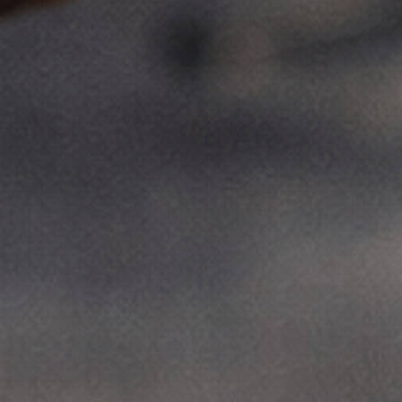
Alle 3.000+ Spiele ansehen →
Warum die Playfina Android-App
Die Playfina Casino Android-App bietet ein besseres Spielerlebnis
als ein normaler mobiler Browser. Profitieren Sie von schnelleren
Ladezeiten durch lokales Caching, vollbildhaftem immersiven Spiel
und biometrischem Login für schnellen, sicheren Zugang. Die App
wird automatisch aktualisiert, damit Sie stets die neuesten Spiele und
Aktionen nutzen. APK-Nutzer erhalten regelmäßig exklusive App-
Boni. Mit integriertem Kundensupport-Chat ist Hilfe nur einen